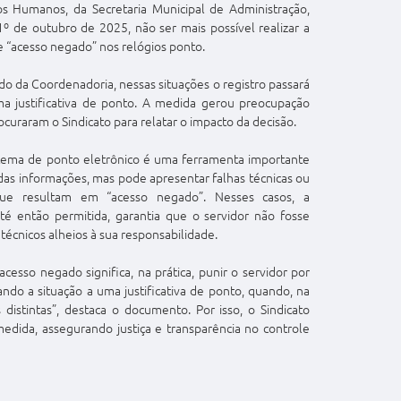
s Humanos, da Secretaria Municipal de Administração,
1º de outubro de 2025, não ser mais possível realizar a
e “acesso negado” nos relógios ponto.
 da Coordenadoria, nessas situações o registro passará
 justificativa de ponto. A medida gerou preocupação
ocuraram o Sindicato para relatar o impacto da decisão.
tema de ponto eletrônico é uma ferramenta importante
das informações, mas pode apresentar falhas técnicas ou
 que resultam em “acesso negado”. Nesses casos, a
até então permitida, garantia que o servidor não fosse
técnicos alheios à sua responsabilidade.
cesso negado significa, na prática, punir o servidor por
ando a situação a uma justificativa de ponto, quando, na
distintas”, destaca o documento. Por isso, o Sindicato
 medida, assegurando justiça e transparência no controle